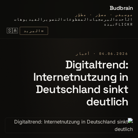
Budbrain
موسيقي · مصوّر · مطوّر
الأحدث
البرمجيات
المقطوعات
التصوير
الفيديوهات
FLICKR
نبذة
🇸🇦
✉
البريد
04.06.2026 · أخبار
Digitaltrend:
Internetnutzung in
Deutschland sinkt
deutlich