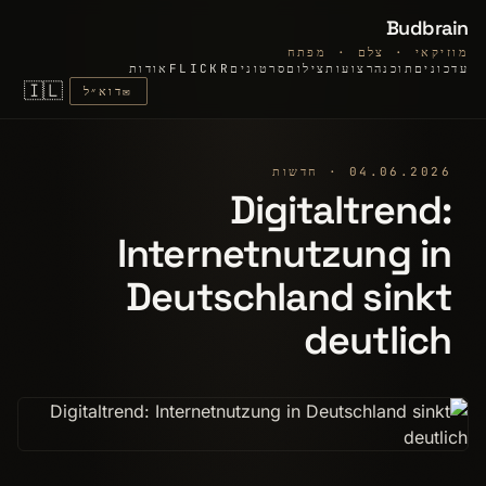
Budbrain
מוזיקאי · צלם · מפתח
עדכונים
תוכנה
רצועות
צילום
סרטונים
FLICKR
אודות
🇮🇱
✉
דוא״ל
04.06.2026 · חדשות
Digitaltrend:
Internetnutzung in
Deutschland sinkt
deutlich