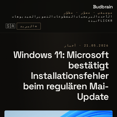
Budbrain
موسيقي · مصوّر · مطوّر
الأحدث
البرمجيات
المقطوعات
التصوير
الفيديوهات
FLICKR
نبذة
🇸🇦
✉
البريد
21.05.2026 · أخبار
Windows 11: Microsoft
bestätigt
Installationsfehler
beim regulären Mai-
Update