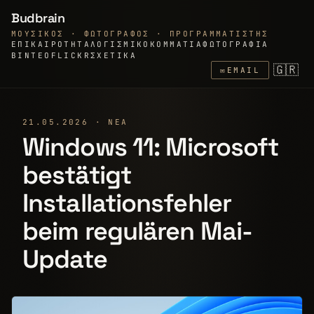
Budbrain
ΜΟΥΣΙΚΌΣ · ΦΩΤΟΓΡΆΦΟΣ · ΠΡΟΓΡΑΜΜΑΤΙΣΤΉΣ
ΕΠΙΚΑΙΡΌΤΗΤΑ
ΛΟΓΙΣΜΙΚΌ
ΚΟΜΜΆΤΙΑ
ΦΩΤΟΓΡΑΦΊΑ
ΒΊΝΤΕΟ
FLICKR
ΣΧΕΤΙΚΆ
🇬🇷
✉
EMAIL
21.05.2026 · ΝΈΑ
Windows 11: Microsoft
bestätigt
Installationsfehler
beim regulären Mai-
Update