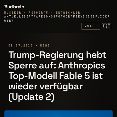
Budbrain
MUSIKER · FOTOGRAF · ENTWICKLER
AKTUELLE
SOFTWARE
SONGS
FOTOGRAFIE
VIDEOS
FLICKR
ÜBER
🇩🇪
✉
MAIL
08.07.2026 · NEWS
Trump-Regierung hebt
Sperre auf: Anthropics
Top-Modell Fable 5 ist
wieder verfügbar
(Update 2)