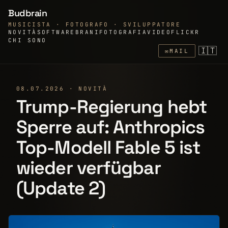
Budbrain
MUSICISTA · FOTOGRAFO · SVILUPPATORE
NOVITÀ
SOFTWARE
BRANI
FOTOGRAFIA
VIDEO
FLICKR
CHI SONO
🇮🇹
✉
MAIL
08.07.2026 · NOVITÀ
Trump-Regierung hebt
Sperre auf: Anthropics
Top-Modell Fable 5 ist
wieder verfügbar
(Update 2)