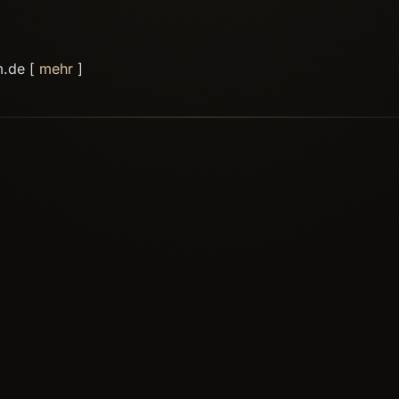
m.de [
mehr
]