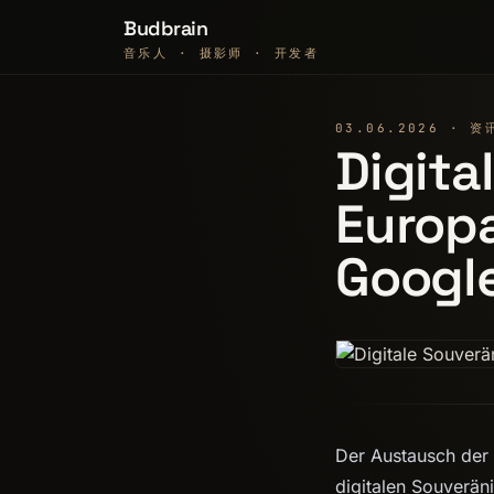
Budbrain
音乐人 · 摄影师 · 开发者
03.06.2026 · 资
Digita
Europ
Googl
Der Austausch der 
digitalen Souveräni