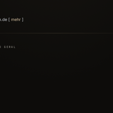
m.de [
mehr
]
O GERAL