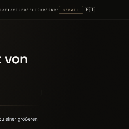
🇵🇹
RAFIA
VÍDEOS
FLICKR
SOBRE
✉
EMAIL
 von
zu einer größeren