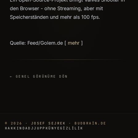
den Browser - ohne Streaming, aber mit
Speicherständen und mehr als 100 fps.
Quelle: Feed/Golem.de [
mehr
]
← GENEL GÖRÜNÜME DÖN
© 2026 ·
JOSEF SEJREK
· BUDBRAIN.DE
HAKKINDA
DJJUPP
KÜNYE
GIZLILIK