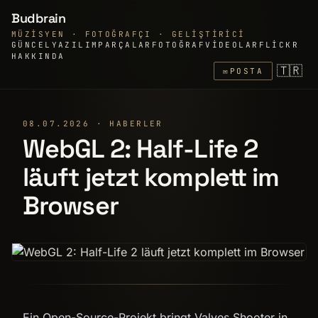
Budbrain
MÜZISYEN · FOTOĞRAFÇI · GELIŞTIRICI
GÜNCEL
YAZILIM
PARÇALAR
FOTOĞRAF
VIDEOLAR
FLICKR
HAKKINDA
🇹🇷
✉
POSTA
08.07.2026 · HABERLER
WebGL 2: Half-Life 2
läuft jetzt komplett im
Browser
Ein Open-Source-Projekt bringt Valves Shooter in