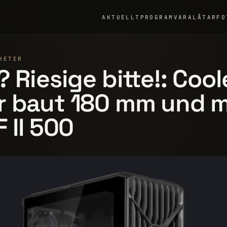
AKTUELLT
PROGRAMVARA
LÅTAR
FO
HETER
? Riesige bitte!: Cool
r baut 180 mm und 
F II 500