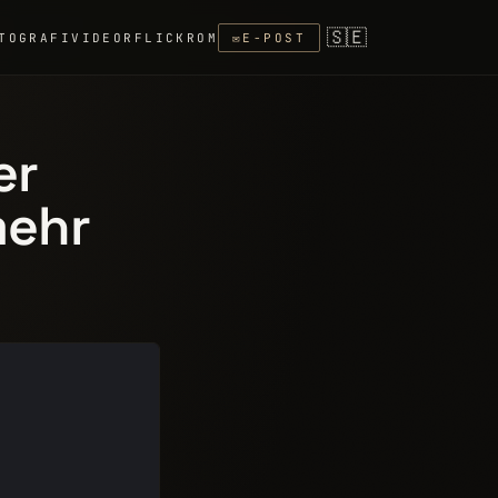
🇸🇪
TOGRAFI
VIDEOR
FLICKR
OM
✉
E-POST
er
mehr