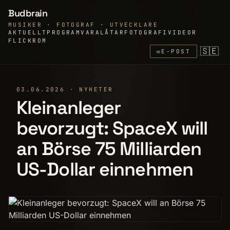
Budbrain
MUSIKER · FOTOGRAF · UTVECKLARE
AKTUELLT
PROGRAMVARA
LÅTAR
FOTOGRAFI
VIDEOR
FLICKR
OM
🇸🇪
✉
E-POST
03.06.2026 · NYHETER
Kleinanleger
bevorzugt: SpaceX will
an Börse 75 Milliarden
US-Dollar einnehmen