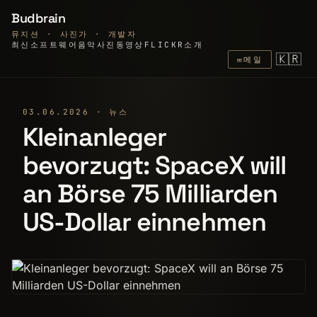
Budbrain
뮤지션 · 사진가 · 개발자
최신
소프트웨어
음악
사진
동영상
FLICKR
소개
🇰🇷
✉
메일
03.06.2026 · 뉴스
Kleinanleger
bevorzugt: SpaceX will
an Börse 75 Milliarden
US-Dollar einnehmen