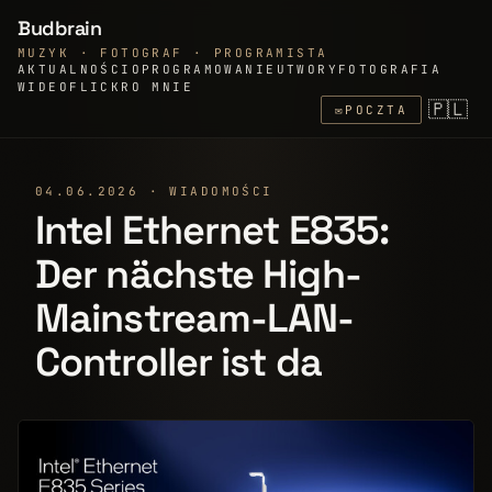
Budbrain
MUZYK · FOTOGRAF · PROGRAMISTA
AKTUALNOŚCI
OPROGRAMOWANIE
UTWORY
FOTOGRAFIA
WIDEO
FLICKR
O MNIE
🇵🇱
✉
POCZTA
04.06.2026 · WIADOMOŚCI
Intel Ethernet E835:
Der nächste High-
Mainstream-LAN-
Controller ist da