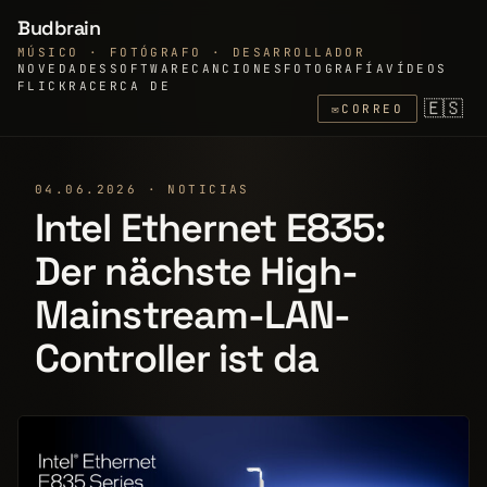
Budbrain
MÚSICO · FOTÓGRAFO · DESARROLLADOR
NOVEDADES
SOFTWARE
CANCIONES
FOTOGRAFÍA
VÍDEOS
FLICKR
ACERCA DE
🇪🇸
✉
CORREO
04.06.2026 · NOTICIAS
Intel Ethernet E835:
Der nächste High-
Mainstream-LAN-
Controller ist da