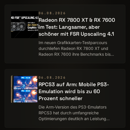
Telefonate und Datenverbindungen auch
d…
06.08.2026
Radeon RX 7800 XT & RX 7600
im Test: Langsamer, aber
schöner mit FSR Upscaling 4.1
Im neuen Grafikkarten-Testparcours
durchliefen Radeon RX 7800 XT und
Radeon RX 7600 ihre Benchmarks bis
jetzt mit FSR Upscaling 3.1. Doch
mittlerweile unterstützt RDNA 3 auch das
moderne FSR Upscaling…
06.08.2026
RPCS3 auf Arm: Mobile PS3-
Emulation wird bis zu 60
Prozent schneller
Die Arm-Version des PS3-Emulators
RPCS3 hat durch umfangreiche
Optimierungen deutlich an Leistung
gewonnen. Je nach Szenario soll das Plus