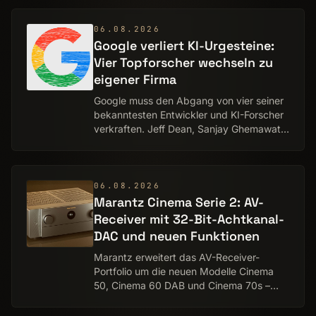
bis zu 60 Prozent betragen. Erreicht
wurde dies durch die Bes…
06.08.2026
Google verliert KI-Urgesteine:
Vier Topforscher wechseln zu
eigener Firma
Google muss den Abgang von vier seiner
bekanntesten Entwickler und KI-Forscher
verkraften. Jeff Dean, Sanjay Ghemawat,
Quoc Le und Oriol Vinyals verlassen den
Konzern und gründen gemeinsam das
Unterne…
06.08.2026
Marantz Cinema Serie 2: AV-
Receiver mit 32-Bit-Acht­kanal-
DAC und neuen Funktionen
Marantz erweitert das AV-Receiver-
Portfolio um die neuen Modelle Cinema
50, Cinema 60 DAB und Cinema 70s –
jeweils als Serie 2. Die Heimkino-Receiver
bieten unter anderem eine überarbeitete