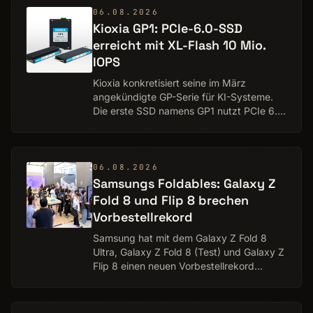
06.08.2026
Kioxia GP1: PCIe-6.0-SSD
erreicht mit XL-Flash 10 Mio.
IOPS
Kioxia konkretisiert seine im März
angekündigte GP-Serie für KI-Systeme.
Die erste SSD namens GP1 nutzt PCIe 6.0
und XL-Flash der zweiten Generation,
erreicht bis zu 10 Millionen IOPS und soll
GPUs al…
06.08.2026
Samsungs Foldables: Galaxy Z
Fold 8 und Flip 8 brechen
Vorbestellrekord
Samsung hat mit dem Galaxy Z Fold 8
Ultra, Galaxy Z Fold 8 (Test) und Galaxy Z
Flip 8 einen neuen Vorbestellrekord
aufgestellt. In Südkorea wurden innerhalb
von sieben Tagen 1,44 Millionen Geräte
best…