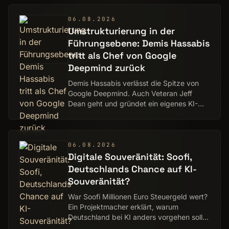
DAC-Archit…
06.08.2026
Umstrukturierung in der
Führungsebene: Demis Hassabis
tritt als Chef von Google
Deepmind zurück
Demis Hassabis verlässt die Spitze von
Google Deepmind. Auch Veteran Jeff
Dean geht und gründet ein eigenes KI-
Start-up.
06.08.2026
Digitale Souveränität: Soofi,
Deutschlands Chance auf KI-
Souveränität?
War Soofi Millionen Euro Steuergeld wert?
Ein Projektmacher erklärt, warum
Deutschland bei KI anders vorgehen sollte
als OpenAI & Co. Eine Analyse von