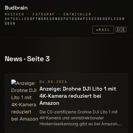
Budbrain
MUSIKER · FOTOGRAF · ENTWICKLER
AKTUELLE
SOFTWARE
SONGS
FOTOGRAFIE
VIDEOS
FLICKR
ÜBER
🇩🇪
✉
MAIL
News · Seite 3
06.08.2026
Anzeige: Drohne DJI Lito 1 mit
4K-Kamera reduziert bei
Amazon
Die C0-zertifizierte Drohne DJI Lito 1 mit
4K-Kamera und omnidirektionaler
Hinderniserkennung gibt es bei Amazon
zum reduzierten Preis.