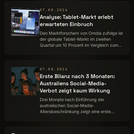
dabei erneut Geld s…
07.08.2026
Analyse: Tablet-Markt erlebt
erwarteten Einbruch
Den Marktforschern von Omdia zufolge ist
der globale Tablet-Markt im zweiten
Quartal um 10 Prozent im Vergleich zum
Vorjahr eingebrochen. Überrascht zeigen
sich die Analysten angesichts weltweiter
Spe…
07.08.2026
Erste Bilanz nach 3 Monaten:
Australiens Social-Media-
Verbot zeigt kaum Wirkung
Drei Monate nach Einführung der
australischen Social-Media-
Altersbeschränkung zeigt eine erste
Untersuchung, was nicht wenige Experten
vorausgesagt hatten: Die Wirkung bleibt
begrenzt. Zwar sank die Z…