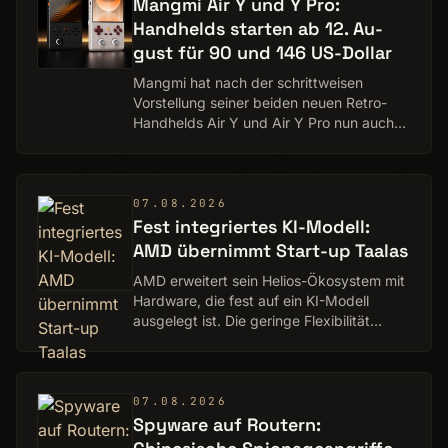
Mangmi Air Y und Y Pro:
Handhelds starten ab 12. Au­
gust für 90 und 146 US-Dollar
Mangmi hat nach der schrittweisen
Vorstellung seiner beiden neuen Retro-
Handhelds Air Y und Air Y Pro nun auch
Preise und Vorbestellungs­zeitraum
bekannt gegeben. Frühbucher können
dabei erneut Geld s…
07.08.2026
Fest integriertes KI-Modell:
AMD übernimmt Start-up Taalas
AMD erweitert sein Helios-Ökosystem mit
Hardware, die fest auf ein KI-Modell
ausgelegt ist. Die geringe Flexibilität
bringt enorme Effizienz.
07.08.2026
Spyware auf Routern: