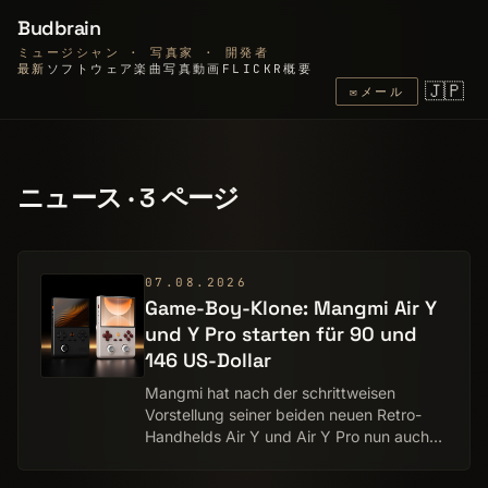
Budbrain
ミュージシャン · 写真家 · 開発者
最新
ソフトウェア
楽曲
写真
動画
FLICKR
概要
🇯🇵
✉
メール
ニュース · 3 ページ
07.08.2026
Game-Boy-Klone: Mangmi Air Y
und Y Pro starten für 90 und
146 US-Dollar
Mangmi hat nach der schrittweisen
Vorstellung seiner beiden neuen Retro-
Handhelds Air Y und Air Y Pro nun auch
Preise und Vorbestellungs­zeitraum
bekannt gegeben. Frühbucher können