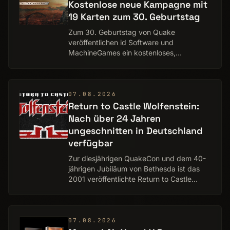
Kostenlose neue Kampagne mit
19 Karten zum 30. Geburtstag
Zum 30. Geburtstag von Quake
veröffentlichen id Software und
MachineGames ein kostenloses,
umfangreiches Update für den
klassischen Ego-Shooter. Im Mittelpunkt
steht die neue Episode „Dawn of the
Mach…
07.08.2026
Return to Castle Wolfenstein:
Nach über 24 Jahren
ungeschnitten in Deutschland
verfügbar
Zur diesjährigen QuakeCon und dem 40-
jährigen Jubiläum von Bethesda ist das
2001 veröffentlichte Return to Castle
Wolfenstein für PC erstmals zu
100 Prozent ungeschnitten in Deutschland
erhältlich. Re…
07.08.2026