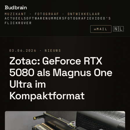
Budbrain
MUZIKANT · FOTOGRAAF · ONTWIKKELAAR
ACTUEEL
SOFTWARE
NUMMERS
FOTOGRAFIE
VIDEO'S
FLICKR
OVER
🇳🇱
✉
MAIL
03.06.2026 · NIEUWS
Zotac: GeForce RTX
5080 als Magnus One
Ultra im
Kompaktformat