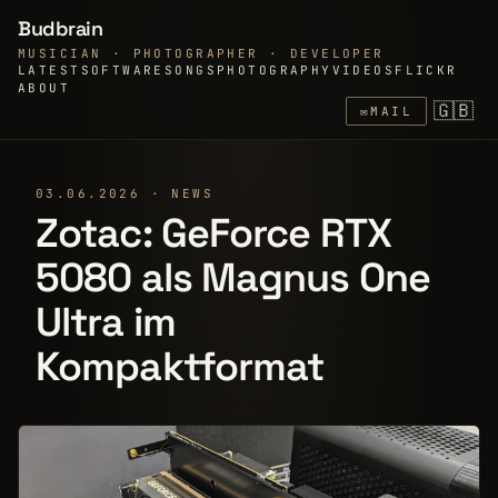
Budbrain
MUSICIAN · PHOTOGRAPHER · DEVELOPER
LATEST
SOFTWARE
SONGS
PHOTOGRAPHY
VIDEOS
FLICKR
ABOUT
🇬🇧
✉
MAIL
03.06.2026 · NEWS
Zotac: GeForce RTX
5080 als Magnus One
Ultra im
Kompaktformat