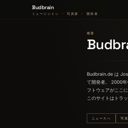
Budbrain
ミュージシャン · 写真家 · 開発者
概要
Budbr
Budbrain.de
て開発者。 200
フトウェアがここに
このサイトはトラッ
ニュースへ
写