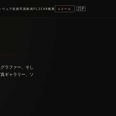
🇯🇵
トウェア
楽曲
写真
動画
FLICKR
概要
✉
メール
フォトグラファー、そし
写真ギャラリー、ソ