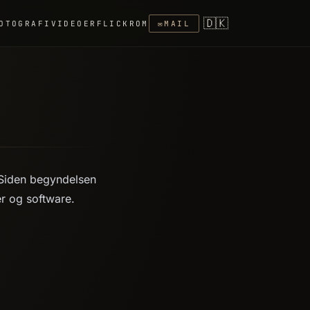
🇩🇰
OTOGRAFI
VIDEOER
FLICKR
OM
✉
MAIL
. Siden begyndelsen
r og software.