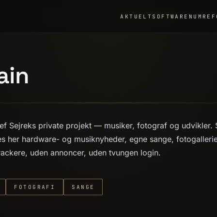
AKTUELT
SOFTWARE
NUMRE
F
ain
ef Sejreks private projekt — musiker, fotograf og udvikler
s her hardware- og musiknyheder, egne sange, fotogallerie
rackere, uden annoncer, uden tvungen login.
FOTOGRAFI
SANGE