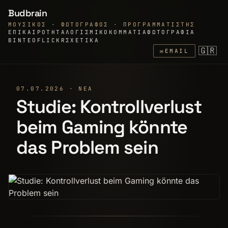
Budbrain
ΜΟΥΣΙΚΌΣ · ΦΩΤΟΓΡΆΦΟΣ · ΠΡΟΓΡΑΜΜΑΤΙΣΤΉΣ
ΕΠΙΚΑΙΡΌΤΗΤΑ
ΛΟΓΙΣΜΙΚΌ
ΚΟΜΜΆΤΙΑ
ΦΩΤΟΓΡΑΦΊΑ
ΒΊΝΤΕΟ
FLICKR
ΣΧΕΤΙΚΆ
🇬🇷
✉
EMAIL
07.07.2026 · ΝΈΑ
Studie: Kontrollverlust
beim Gaming könnte
das Problem sein