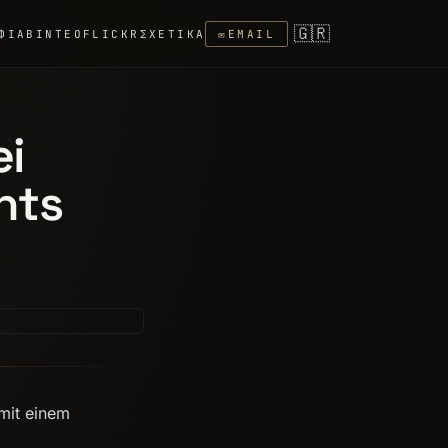
🇬🇷
ΦΊΑ
ΒΊΝΤΕΟ
FLICKR
ΣΧΕΤΙΚΆ
✉
EMAIL
ei
hts
 mit einem