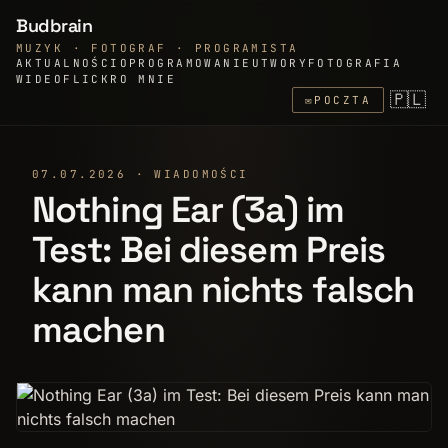
Budbrain
MUZYK · FOTOGRAF · PROGRAMISTA
AKTUALNOŚCI
OPROGRAMOWANIE
UTWORY
FOTOGRAFIA
WIDEO
FLICKR
O MNIE
🇵🇱
✉
POCZTA
07.07.2026 · WIADOMOŚCI
Nothing Ear (3a) im
Test: Bei diesem Preis
kann man nichts falsch
machen