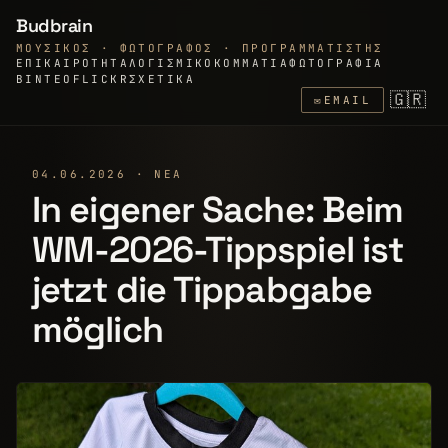
Budbrain
ΜΟΥΣΙΚΌΣ · ΦΩΤΟΓΡΆΦΟΣ · ΠΡΟΓΡΑΜΜΑΤΙΣΤΉΣ
ΕΠΙΚΑΙΡΌΤΗΤΑ
ΛΟΓΙΣΜΙΚΌ
ΚΟΜΜΆΤΙΑ
ΦΩΤΟΓΡΑΦΊΑ
ΒΊΝΤΕΟ
FLICKR
ΣΧΕΤΙΚΆ
🇬🇷
✉
EMAIL
04.06.2026 · ΝΈΑ
In eigener Sache: Beim
WM-2026-Tippspiel ist
jetzt die Tippabgabe
möglich