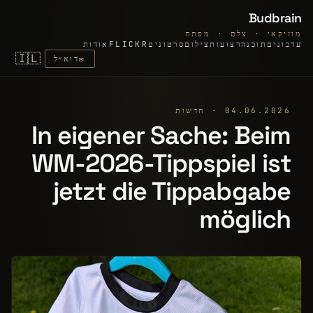
Budbrain
מוזיקאי · צלם · מפתח
עדכונים
תוכנה
רצועות
צילום
סרטונים
FLICKR
אודות
🇮🇱
✉
דוא״ל
04.06.2026 · חדשות
In eigener Sache: Beim
WM-2026-Tippspiel ist
jetzt die Tippabgabe
möglich