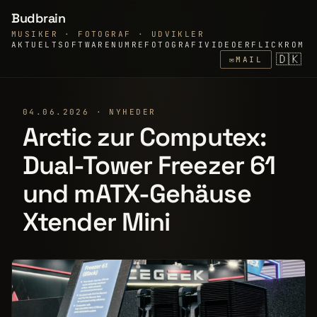
Budbrain
MUSIKER · FOTOGRAF · UDVIKLER
AKTUELT
SOFTWARE
NUMRE
FOTOGRAFI
VIDEOER
FLICKR
OM
🇩🇰
✉
MAIL
04.06.2026 · NYHEDER
Arctic zur Computex:
Dual-Tower Freezer 61
und mATX-Gehäuse
Xtender Mini