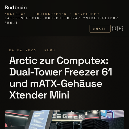
Budbrain
MUSICIAN · PHOTOGRAPHER · DEVELOPER
LATEST
SOFTWARE
SONGS
PHOTOGRAPHY
VIDEOS
FLICKR
ABOUT
🇬🇧
✉
MAIL
04.06.2026 · NEWS
Arctic zur Computex:
Dual-Tower Freezer 61
und mATX-Gehäuse
Xtender Mini