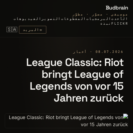
Budbrain
موسيقي · مصوّر · مطوّر
الأحدث
البرمجيات
المقطوعات
التصوير
الفيديوهات
FLICKR
نبذة
🇸🇦
✉
البريد
08.07.2026 · أخبار
League Classic: Riot
bringt League of
Legends von vor 15
Jahren zurück