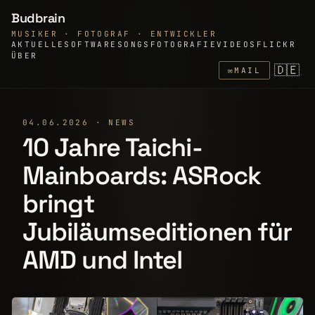
Budbrain
MUSIKER · FOTOGRAF · ENTWICKLER
AKTUELLE
SOFTWARE
SONGS
FOTOGRAFIE
VIDEOS
FLICKR
ÜBER
🇩🇪
✉
MAIL
04.06.2026 · NEWS
10 Jahre Taichi-
Mainboards: ASRock
bringt
Jubiläumseditionen für
AMD und Intel