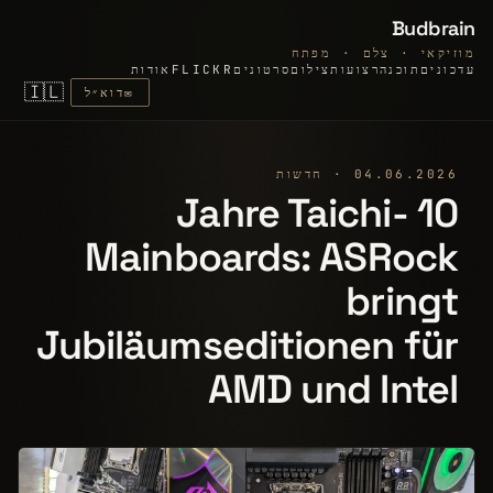
Budbrain
מוזיקאי · צלם · מפתח
עדכונים
תוכנה
רצועות
צילום
סרטונים
FLICKR
אודות
🇮🇱
✉
דוא״ל
04.06.2026 · חדשות
10 Jahre Taichi-
Mainboards: ASRock
bringt
Jubiläumseditionen für
AMD und Intel