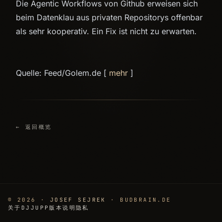
Die Agentic Workflows von Github erweisen sich
beim Datenklau aus privaten Repositorys offenbar
als sehr kooperativ. Ein Fix ist nicht zu erwarten.
Quelle: Feed/Golem.de [
mehr
]
← 返回概览
© 2026 ·
JOSEF SEJREK
· BUDBRAIN.DE
关于
DJJUPP
版本说明
隐私