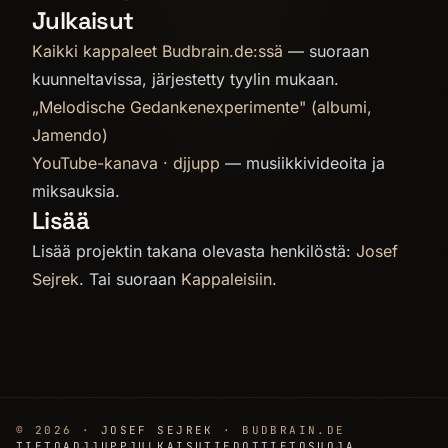
Julkaisut
Kaikki kappaleet Budbrain.de:ssä
— suoraan
kuunneltavissa, järjestetty tyylin mukaan.
„Melodische Gedankenexperimente" (albumi,
Jamendo)
YouTube-kanava · djjupp
— musiikkivideoita ja
miksauksia.
Lisää
Lisää projektin takana olevasta henkilöstä:
Josef
Sejrek
. Tai suoraan
Kappaleisiin
.
© 2026 ·
JOSEF SEJREK
· BUDBRAIN.DE
TIETOA
DJJUPP
JULKAISUTIEDOT
TIETOSUOJA