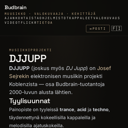
Budbrain
MUUSIKKO · VALOKUVAAJA · KEHITTÄJÄ
AJANKOHTAISTA
OHJELMISTOT
KAPPALEET
VALOKUVAUS
VIDEOT
FLICKR
TIETOA
🇫🇮
✉
POSTI
MUSIIKKIPROJEKTI
DJJUPP
DJJUPP
(joskus myös
DJ Jupp
) on
Josef
Sejrekin
elektronisen musiikin projekti
Koblenzista — osa Budbrain-tuotantoja
2000-luvun alusta lähtien.
Tyylisuunnat
Painopiste on tyyleissä
trance
,
acid
ja
techno
,
täydennettynä kokeellisilla kappaleilla ja
melodisilla ajatuskokeilla.