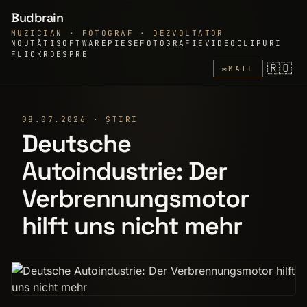
Budbrain
MUZICIAN · FOTOGRAF · DEZVOLTATOR
NOUTĂȚI
SOFTWARE
PIESE
FOTOGRAFIE
VIDEOCLIPURI
FLICKR
DESPRE
🇷🇴
✉
MAIL
08.07.2026 · ȘTIRI
Deutsche
Autoindustrie: Der
Verbrennungsmotor
hilft uns nicht mehr