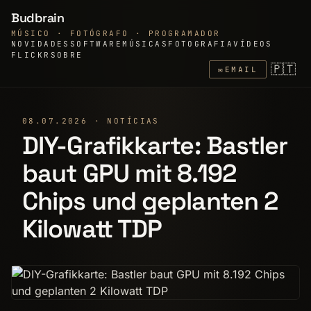
Budbrain
MÚSICO · FOTÓGRAFO · PROGRAMADOR
NOVIDADES
SOFTWARE
MÚSICAS
FOTOGRAFIA
VÍDEOS
FLICKR
SOBRE
🇵🇹
✉
EMAIL
08.07.2026 · NOTÍCIAS
DIY-Grafikkarte: Bastler
baut GPU mit 8.192
Chips und geplanten 2
Kilowatt TDP