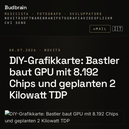
Budbrain
MUSICISTA · FOTOGRAFO · SVILUPPATORE
NOVITÀ
SOFTWARE
BRANI
FOTOGRAFIA
VIDEO
FLICKR
CHI SONO
🇮🇹
✉
MAIL
08.07.2026 · NOVITÀ
DIY-Grafikkarte: Bastler
baut GPU mit 8.192
Chips und geplanten 2
Kilowatt TDP