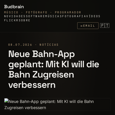
Budbrain
MÚSICO · FOTÓGRAFO · PROGRAMADOR
NOVIDADES
SOFTWARE
MÚSICAS
FOTOGRAFIA
VÍDEOS
FLICKR
SOBRE
🇵🇹
✉
EMAIL
08.07.2026 · NOTÍCIAS
Neue Bahn-App
geplant: Mit KI will die
Bahn Zugreisen
verbessern