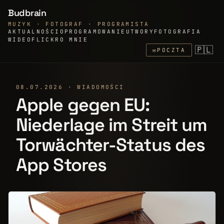
Budbrain
MUZYK · FOTOGRAF · PROGRAMISTA
AKTUALNOŚCI
OPROGRAMOWANIE
UTWORY
FOTOGRAFIA
WIDEO
FLICKR
O MNIE
🇵🇱
✉
POCZTA
08.07.2026 · WIADOMOŚCI
Apple gegen EU:
Niederlage im Streit um
Torwächter-Status des
App Stores