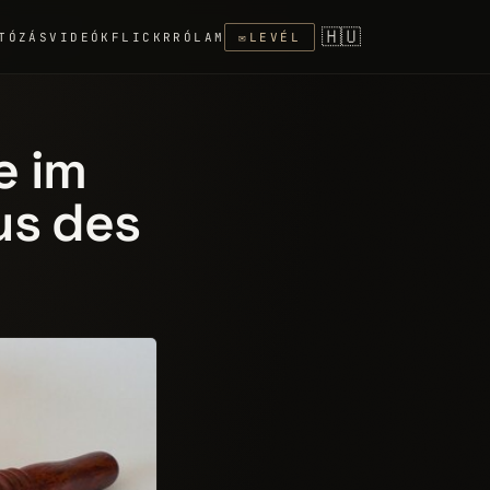
🇭🇺
TÓZÁS
VIDEÓK
FLICKR
RÓLAM
✉
LEVÉL
e im
us des