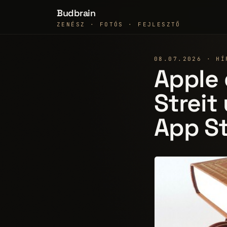
Budbrain
ZENÉSZ · FOTÓS · FEJLESZTŐ
08.07.2026 · HÍ
Apple 
Streit
App S