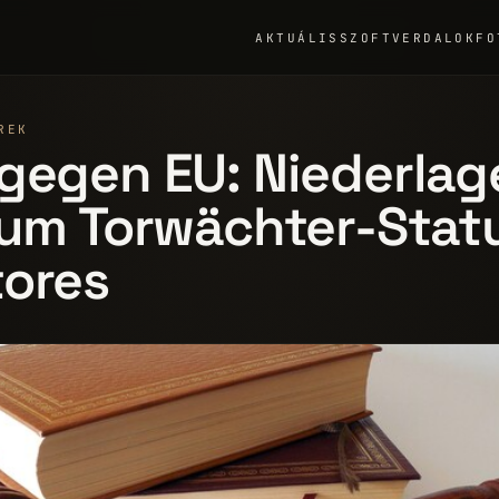
AKTUÁLIS
SZOFTVER
DALOK
FO
REK
gegen EU: Niederlag
 um Torwächter-Stat
tores