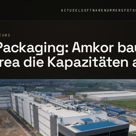
ACTUEEL
SOFTWARE
NUMMERS
FOTO
EUWS
ackaging: Amkor bau
ea die Kapazitäten 