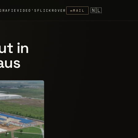
🇳🇱
GRAFIE
VIDEO'S
FLICKR
OVER
✉
MAIL
t in
aus