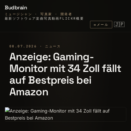
Budbrain
ミュージシャン · 写真家 · 開発者
最新
ソフトウェア
楽曲
写真
動画
FLICKR
概要
🇯🇵
✉
メール
08.07.2026 · ニュース
Anzeige: Gaming-
Monitor mit 34 Zoll fällt
auf Bestpreis bei
Amazon