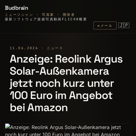
Budbrain
ミュージシャン · 写真家 · 開発者
最新
ソフトウェア
楽曲
写真
動画
FLICKR
概要
🇯🇵
✉
メール
11.06.2026 · ニュース
Anzeige: Reolink Argus
Solar-Außenkamera
jetzt noch kurz unter
100 Euro im Angebot
bei Amazon