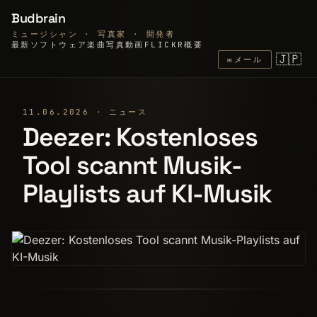
Budbrain
ミュージシャン · 写真家 · 開発者
最新
ソフトウェア
楽曲
写真
動画
FLICKR
概要
🇯🇵
✉
メール
11.06.2026 · ニュース
Deezer: Kostenloses
Tool scannt Musik-
Playlists auf KI-Musik