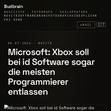
Budbrain
MUSICISTA · FOTOGRAFO · SVILUPPATORE
NOVITÀ
SOFTWARE
BRANI
FOTOGRAFIA
VIDEO
FLICKR
CHI SONO
🇮🇹
✉
MAIL
08.07.2026 · NOVITÀ
Microsoft: Xbox soll
bei id Software sogar
die meisten
Programmierer
entlassen