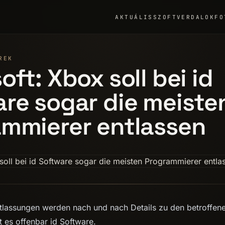
AKTUÁLIS
SZOFTVER
DALOK
FO
REK
oft: Xbox soll bei id
re sogar die meiste
ammierer entlassen
lassungen werden nach und nach Details zu den betroffene
ft es offenbar id Software.