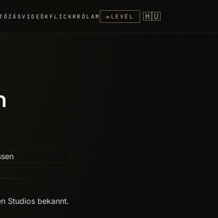
🇭🇺
TÓZÁS
VIDEÓK
FLICKR
RÓLAM
✉
LEVÉL
n
n Studios bekannt.