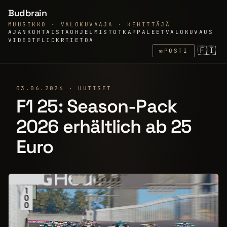
Budbrain
MUUSIKKO · VALOKUVAAJA · KEHITTÄJÄ
AJANKOHTAISTA
OHJELMISTOT
KAPPALEET
VALOKUVAUS
VIDEOT
FLICKR
TIETOA
🇫🇮
✉
POSTI
03.06.2026 · UUTISET
F1 25: Season-Pack
2026 erhältlich ab 25
Euro