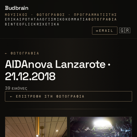
Budbrain
ΜΟΥΣΙΚΌΣ · ΦΩΤΟΓΡΆΦΟΣ · ΠΡΟΓΡΑΜΜΑΤΙΣΤΉΣ
ΕΠΙΚΑΙΡΌΤΗΤΑ
ΛΟΓΙΣΜΙΚΌ
ΚΟΜΜΆΤΙΑ
ΦΩΤΟΓΡΑΦΊΑ
ΒΊΝΤΕΟ
FLICKR
ΣΧΕΤΙΚΆ
🇬🇷
✉
EMAIL
← ΦΩΤΟΓΡΑΦΊΑ
AIDAnova Lanzarote ·
21.12.2018
39 εικόνες
← ΕΠΙΣΤΡΟΦΉ ΣΤΗ ΦΩΤΟΓΡΑΦΊΑ