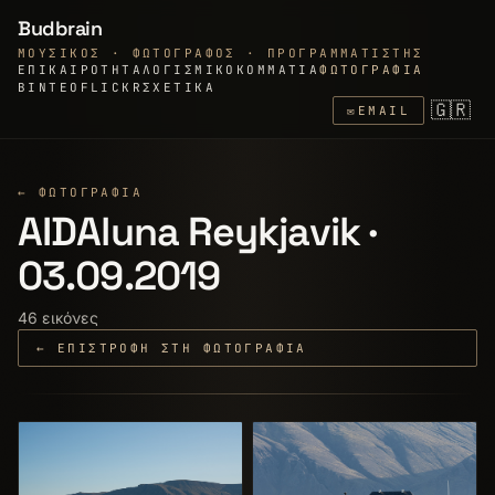
Budbrain
ΜΟΥΣΙΚΌΣ · ΦΩΤΟΓΡΆΦΟΣ · ΠΡΟΓΡΑΜΜΑΤΙΣΤΉΣ
ΕΠΙΚΑΙΡΌΤΗΤΑ
ΛΟΓΙΣΜΙΚΌ
ΚΟΜΜΆΤΙΑ
ΦΩΤΟΓΡΑΦΊΑ
ΒΊΝΤΕΟ
FLICKR
ΣΧΕΤΙΚΆ
🇬🇷
✉
EMAIL
← ΦΩΤΟΓΡΑΦΊΑ
AIDAluna Reykjavik ·
03.09.2019
46 εικόνες
← ΕΠΙΣΤΡΟΦΉ ΣΤΗ ΦΩΤΟΓΡΑΦΊΑ