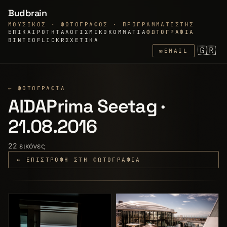
Budbrain
ΜΟΥΣΙΚΌΣ · ΦΩΤΟΓΡΆΦΟΣ · ΠΡΟΓΡΑΜΜΑΤΙΣΤΉΣ
ΕΠΙΚΑΙΡΌΤΗΤΑ
ΛΟΓΙΣΜΙΚΌ
ΚΟΜΜΆΤΙΑ
ΦΩΤΟΓΡΑΦΊΑ
ΒΊΝΤΕΟ
FLICKR
ΣΧΕΤΙΚΆ
🇬🇷
✉
EMAIL
← ΦΩΤΟΓΡΑΦΊΑ
AIDAPrima Seetag ·
21.08.2016
22 εικόνες
← ΕΠΙΣΤΡΟΦΉ ΣΤΗ ΦΩΤΟΓΡΑΦΊΑ