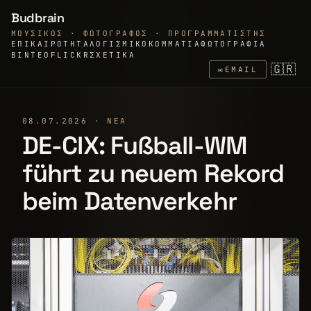
Budbrain
ΜΟΥΣΙΚΌΣ · ΦΩΤΟΓΡΆΦΟΣ · ΠΡΟΓΡΑΜΜΑΤΙΣΤΉΣ
ΕΠΙΚΑΙΡΌΤΗΤΑ
ΛΟΓΙΣΜΙΚΌ
ΚΟΜΜΆΤΙΑ
ΦΩΤΟΓΡΑΦΊΑ
ΒΊΝΤΕΟ
FLICKR
ΣΧΕΤΙΚΆ
🇬🇷
✉
EMAIL
08.07.2026 · ΝΈΑ
DE-CIX: Fußball-WM
führt zu neuem Rekord
beim Datenverkehr