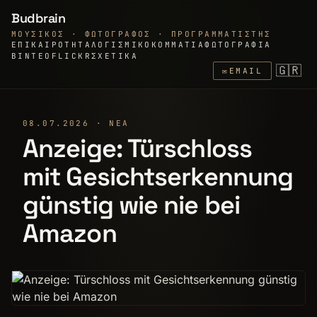
Budbrain
ΜΟΥΣΙΚΌΣ · ΦΩΤΟΓΡΆΦΟΣ · ΠΡΟΓΡΑΜΜΑΤΙΣΤΉΣ
ΕΠΙΚΑΙΡΌΤΗΤΑ
ΛΟΓΙΣΜΙΚΌ
ΚΟΜΜΆΤΙΑ
ΦΩΤΟΓΡΑΦΊΑ
ΒΊΝΤΕΟ
FLICKR
ΣΧΕΤΙΚΆ
🇬🇷
✉
EMAIL
08.07.2026 · ΝΈΑ
Anzeige: Türschloss
mit Gesichtserkennung
günstig wie nie bei
Amazon